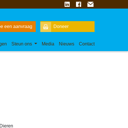
e een aanvraag
Doneer
gen
Steun ons
Media
Nieuws
Contact