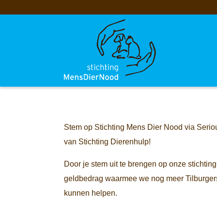
Bestuur
ANBI Status
Historie
Doneer
Meer informatie
Onze begunstigers
Vacatures
Wordt sponsor
Stem op Stichting Mens Dier Nood via Serio
van Stichting Dierenhulp!
Door je stem uit te brengen op onze stichti
geldbedrag waarmee we nog meer Tilburgers
kunnen helpen.